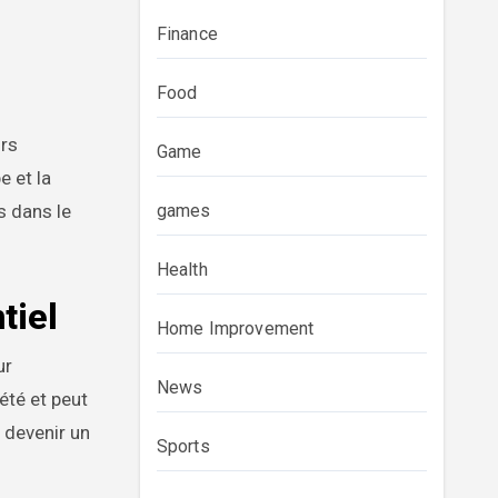
Finance
Food
urs
Game
e et la
games
s dans le
Health
tiel
Home Improvement
ur
News
été et peut
 devenir un
Sports