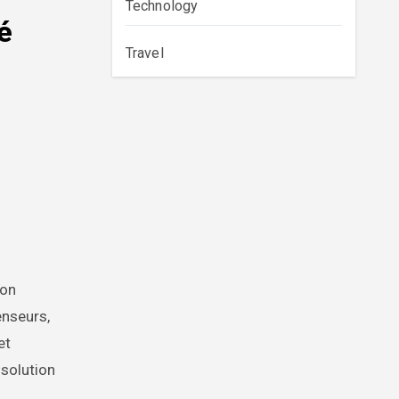
Technology
é
Travel
ion
enseurs,
et
 solution