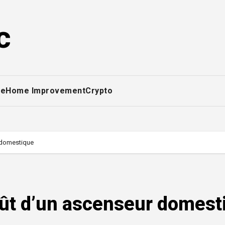
c
ce
Home Improvement
Crypto
 domestique
oût d’un ascenseur domest