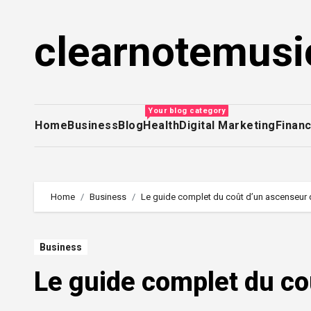
Skip
to
clearnotemusi
content
Your blog category
Home
Business
Blog
Health
Digital Marketing
Finan
Home
Business
Le guide complet du coût d’un ascenseur
Business
Le guide complet du c