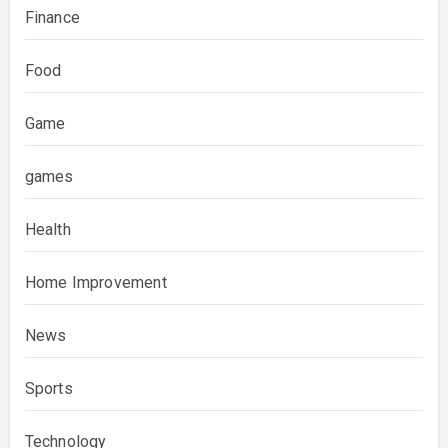
Finance
Food
Game
games
Health
Home Improvement
News
Sports
Technology