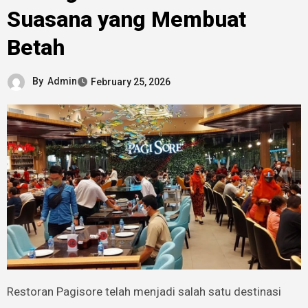
Suasana yang Membuat
Betah
By
Admin
February 25, 2026
Restoran Pagisore telah menjadi salah satu destinasi