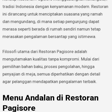
tradisi Indonesia dengan kenyamanan modern. Restoran
ini dirancang untuk menciptakan suasana yang ramah
dan mengundang, di mana setiap pengunjung dapat
merasa seperti berada di rumah sendiri namun tetap
merasakan pengalaman bersantap yang istimewa.
Filosofi utama dari Restoran Pagisore adalah
mengutamakan kualitas tanpa kompromi. Mulai dari
pemilihan bahan baku, proses pengolahan, hingga
penyajian di meja, semua diperhatikan dengan detail
agar pelanggan mendapatkan pengalaman terbaik.
Menu Andalan di Restoran
Pagisore