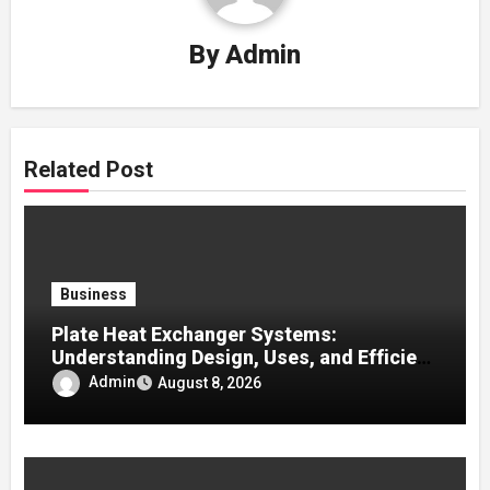
By
Admin
Related Post
Business
Plate Heat Exchanger Systems:
Understanding Design, Uses, and Efficient
Heat Transfer
Admin
August 8, 2026