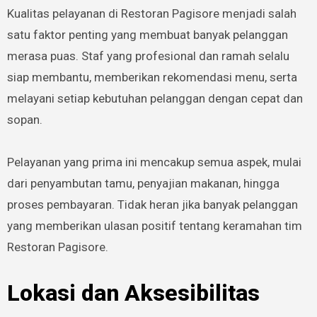
Kualitas pelayanan di Restoran Pagisore menjadi salah
satu faktor penting yang membuat banyak pelanggan
merasa puas. Staf yang profesional dan ramah selalu
siap membantu, memberikan rekomendasi menu, serta
melayani setiap kebutuhan pelanggan dengan cepat dan
sopan.
Pelayanan yang prima ini mencakup semua aspek, mulai
dari penyambutan tamu, penyajian makanan, hingga
proses pembayaran. Tidak heran jika banyak pelanggan
yang memberikan ulasan positif tentang keramahan tim
Restoran Pagisore.
Lokasi dan Aksesibilitas