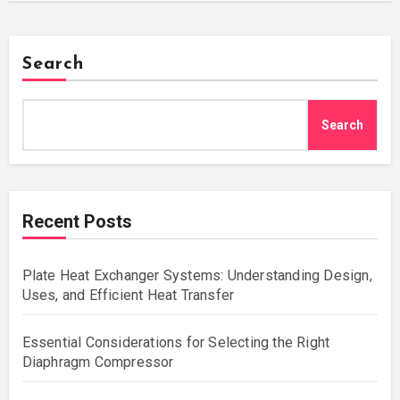
Search
Search
Recent Posts
Plate Heat Exchanger Systems: Understanding Design,
Uses, and Efficient Heat Transfer
Essential Considerations for Selecting the Right
Diaphragm Compressor