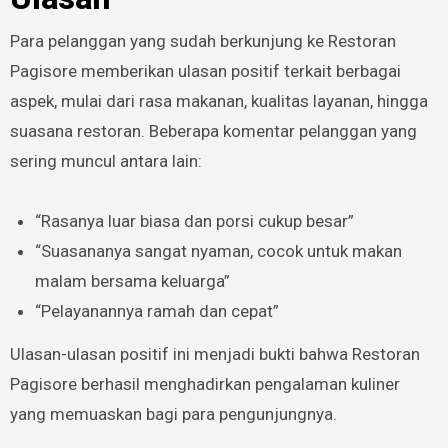
Para pelanggan yang sudah berkunjung ke Restoran
Pagisore memberikan ulasan positif terkait berbagai
aspek, mulai dari rasa makanan, kualitas layanan, hingga
suasana restoran. Beberapa komentar pelanggan yang
sering muncul antara lain:
“Rasanya luar biasa dan porsi cukup besar”
“Suasananya sangat nyaman, cocok untuk makan
malam bersama keluarga”
“Pelayanannya ramah dan cepat”
Ulasan-ulasan positif ini menjadi bukti bahwa Restoran
Pagisore berhasil menghadirkan pengalaman kuliner
yang memuaskan bagi para pengunjungnya.