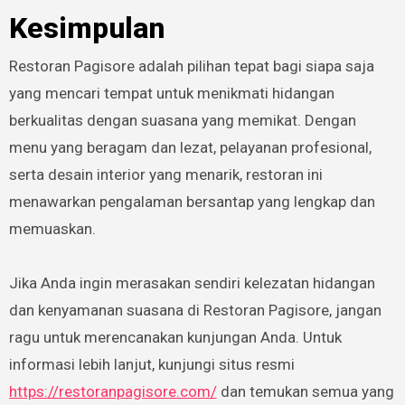
Kesimpulan
Restoran Pagisore adalah pilihan tepat bagi siapa saja
yang mencari tempat untuk menikmati hidangan
berkualitas dengan suasana yang memikat. Dengan
menu yang beragam dan lezat, pelayanan profesional,
serta desain interior yang menarik, restoran ini
menawarkan pengalaman bersantap yang lengkap dan
memuaskan.
Jika Anda ingin merasakan sendiri kelezatan hidangan
dan kenyamanan suasana di Restoran Pagisore, jangan
ragu untuk merencanakan kunjungan Anda. Untuk
informasi lebih lanjut, kunjungi situs resmi
https://restoranpagisore.com/
dan temukan semua yang