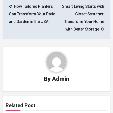
Post
How Tailored Planters
Smart Living Starts with
navigation
Can Transform Your Patio
Closet Systems:
and Garden in the USA
Transform Your Home
with Better Storage
By
Admin
Related Post